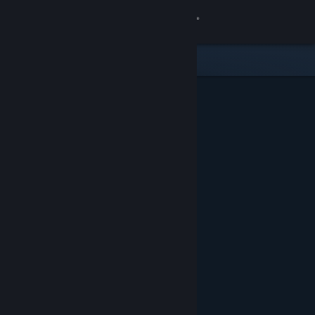
Logga in
Butik
Gemenskap
Om
Support
Byt språk
Skaffa Steams mobilapp
Se skrivbordswebbplats