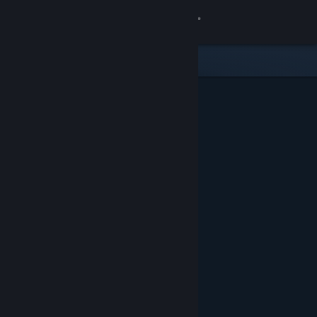
登录
商店
社区
关于
客服
更改语言
获取 Steam 手机应用
查看桌面版网站