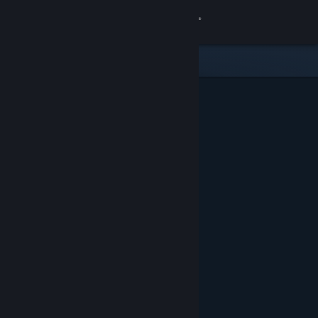
Conectează-te
Magazin
Comunitate
Despre
Asistență
Schimbă limba
Obține aplicația Steam pentru dispozitive mobile
Vezi site în versiunea pentru desktop