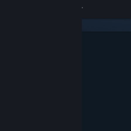
Conectează-te
Magazin
Comunitate
Despre
Asistență
Schimbă limba
Obține aplicația Steam pentru dispozitive mobile
Vezi site în versiunea pentru desktop