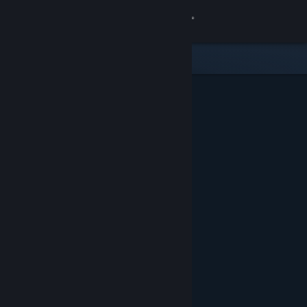
Logg inn
Butikk
Samfunn
Om
Kundestøtte
Bytt språk
Skaff deg Steam-appen på mobil
Vis skrivebordsversjon