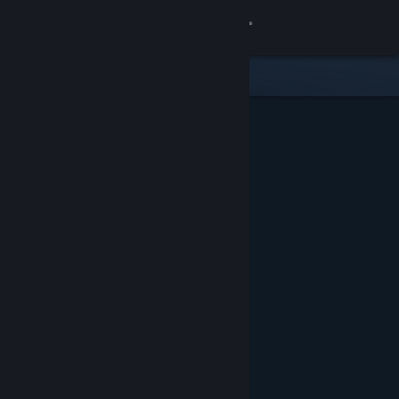
Iniciar sesión
Tienda
Comunidad
Acerca de
Soporte
Cambiar idioma
Obtener la aplicación de Steam Mobile
Ver versión clásica