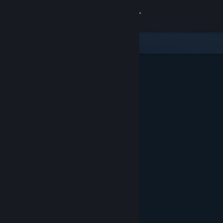
로그인
상점
커뮤니티
정보
지원
언어 변경
Steam 모바일 앱 다운로드
PC 웹사이트 보기