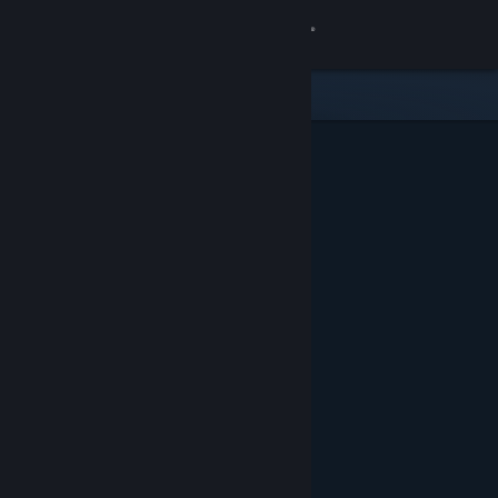
Accedi
Negozio
Comunità
Informazioni
Assistenza
Cambia la lingua
Ottieni l'app mobile di Steam
Visualizza il sito web per desktop