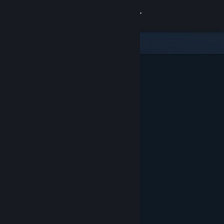
Login
Toko
Komunitas
Tentang
Bantuan
Ubah bahasa
Dapatkan Aplikasi Seluler Steam
Lihat situs web desktop