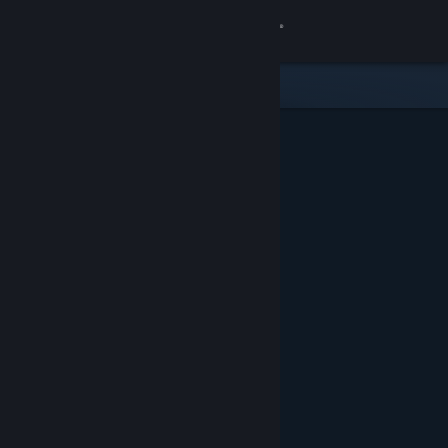
Kirjaudu sisään
Kauppa
Yhteisö
Tietoa
Tuki
Vaihda kieli
Hanki Steam-mobiilisovellus
Näytä työpöytäsivusto