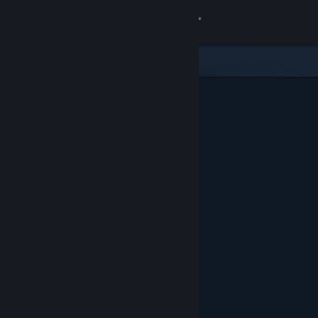
Inloggen
Winkel
Community
Over
Ondersteuning
Taal wijzigen
Download de mobiele Steam-app
Desktopwebsite weergeven