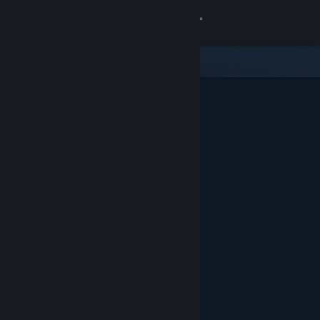
Log på
Butik
Fællesskab
Om
Support
Skift sprog
Hent Steam-mobilappen
Vis desktop-webside