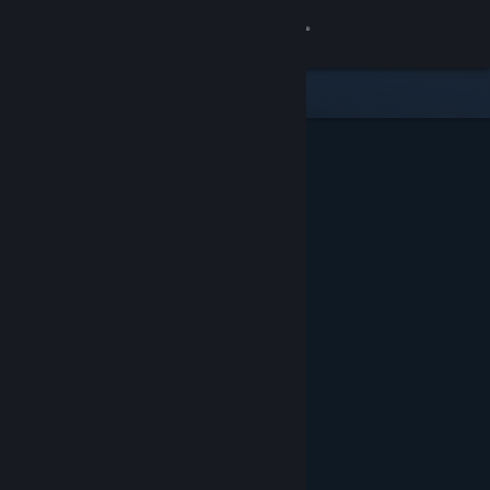
Přihlásit se
Obchod
Komunita
Informace
Podpora
Změnit jazyk
Mobilní aplikace služby Steam
Desktopová verze stránky