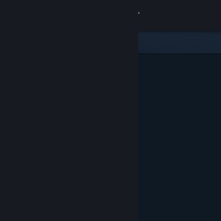
Přihlásit se
Obchod
Komunita
Informace
Podpora
Změnit jazyk
Mobilní aplikace služby Steam
Desktopová verze stránky