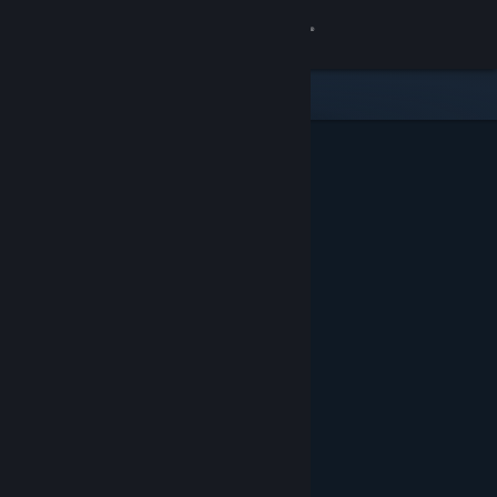
Вписване
Магазин
Общност
Относно
Поддръжка
Смяна на езика
Сдобийте се с мобилното Steam приложение
Преглед на сайта за настолни компютри