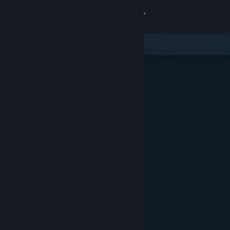
サインイン
ストア
コミュニティ
詳細
サポート
言語を変更
Steamモバイルアプリを入手
デスクトップウェブサイトを表示