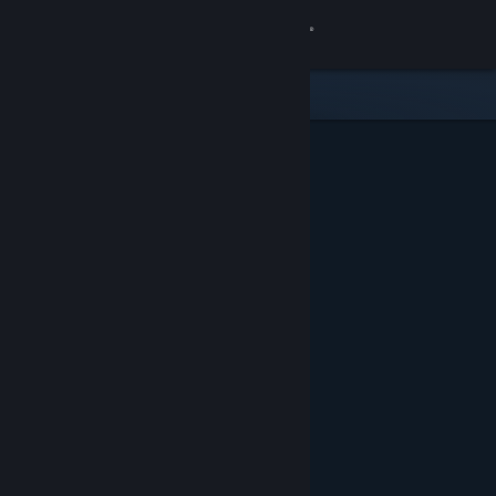
Đăng nhập
Cửa hàng
Cộng đồng
Thông tin
Hỗ trợ
Thay đổi ngôn ngữ
Cài ứng dụng Steam di động
Xem web cho desktop