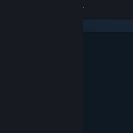
Увійти
Крамниця
Спільнота
Інформація
Підтримка
Змінити мову
Завантажити мобільний застосунок Steam
Переглянути повну версію