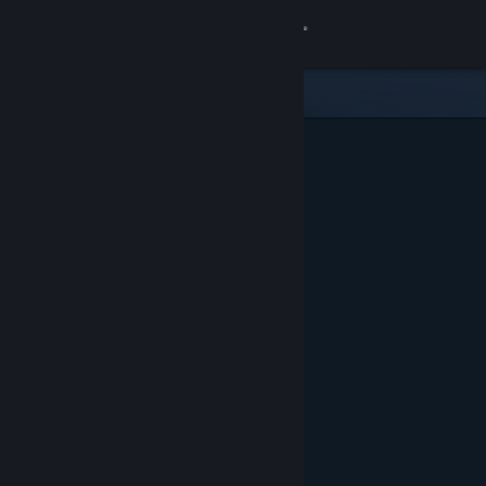
Увійти
Крамниця
Спільнота
Інформація
Підтримка
Змінити мову
Завантажити мобільний застосунок Steam
Переглянути повну версію