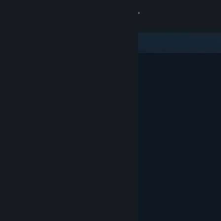
Giriş yap
Mağaza
Topluluk
Hakkında
Destek
Dili değiştir
Steam mobil uygulamasını yükle
Masaüstü internet sitesini görüntüle