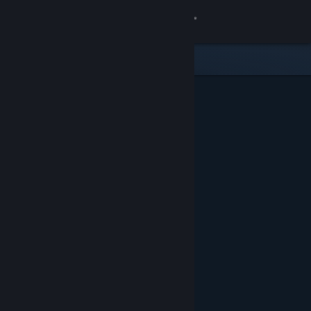
Iniciar sesión
Tienda
Comunidad
Acerca de
Soporte
Cambiar idioma
Descargar Steam Mobile
Ver versión clásica