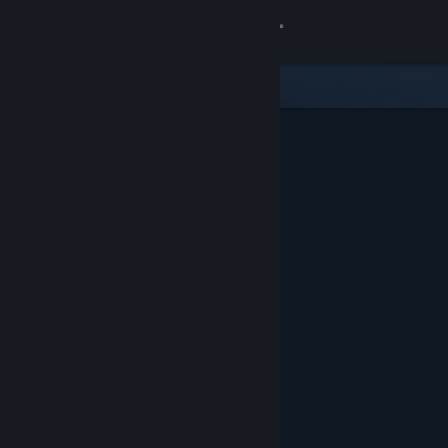
Iniciar sesión
Tienda
Comunidad
Acerca de
Soporte
Cambiar idioma
Descargar Steam Mobile
Ver versión clásica