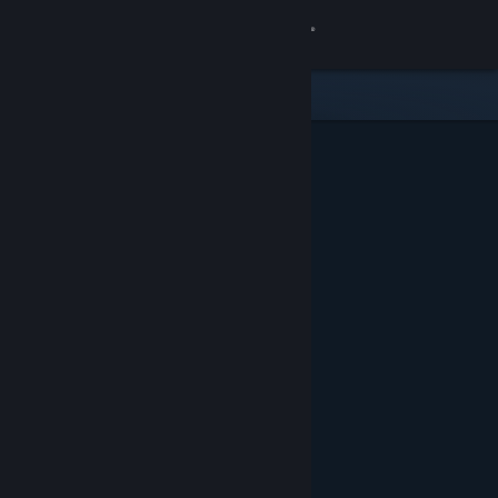
Sign in
Gedung
Komuniti
Tentang
Sokongan
Ubah bahasa
Dapatkan Steam Mobile App
Lihat laman web desktop