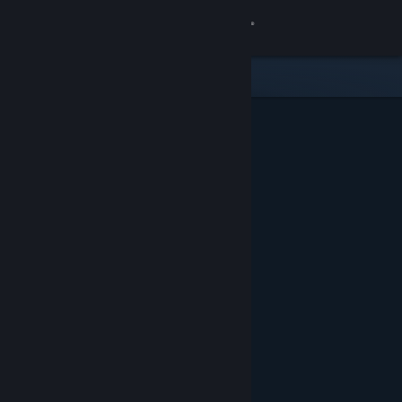
Accedi
Negozio
Comunità
Informazioni
Assistenza
Cambia la lingua
Ottieni l'app mobile di Steam
Visualizza il sito web per desktop