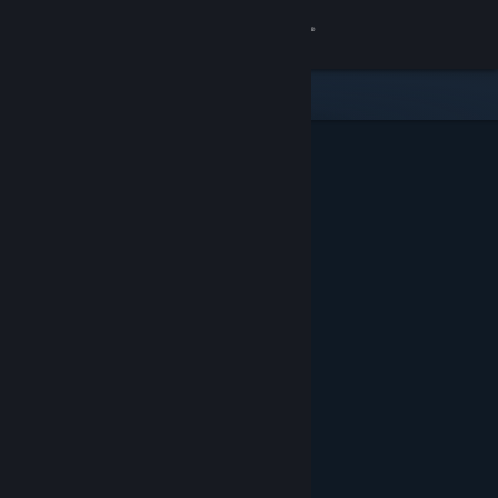
Accedi
Negozio
Comunità
Informazioni
Assistenza
Cambia la lingua
Ottieni l'app mobile di Steam
Visualizza il sito web per desktop