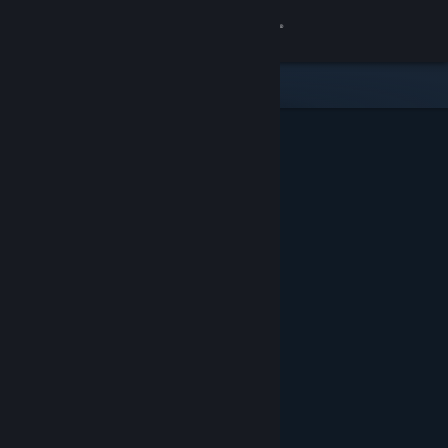
Anmelden
Shop
Community
Info
Support
Sprache ändern
Steam-Mobile-App herunterladen
Desktopversion anzeigen