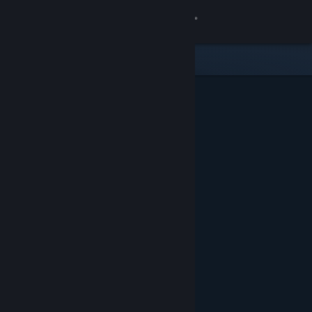
Kirjaudu sisään
Kauppa
Yhteisö
Tietoa
Tuki
Vaihda kieli
Hanki Steam-mobiilisovellus
Näytä työpöytäsivusto