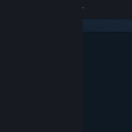
Kirjaudu sisään
Kauppa
Yhteisö
Tietoa
Tuki
Vaihda kieli
Hanki Steam-mobiilisovellus
Näytä työpöytäsivusto