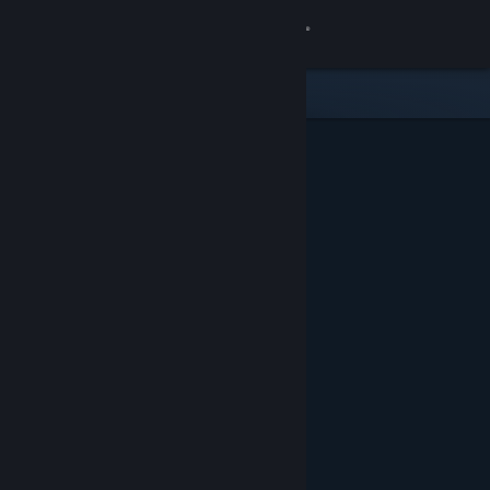
Giriş yap
Mağaza
Topluluk
Hakkında
Destek
Dili değiştir
Steam mobil uygulamasını yükle
Masaüstü internet sitesini görüntüle