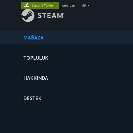
Steam'i Yükleyin
giriş yap
|
dil
MAĞAZA
TOPLULUK
HAKKINDA
DESTEK