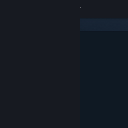
登入
商店
社群
關於
客服
變更語言
取得 Steam 行動應用程式
檢視電腦版網頁