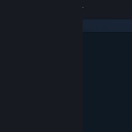
登录
商店
社区
关于
客服
更改语言
获取 Steam 手机应用
查看桌面版网站