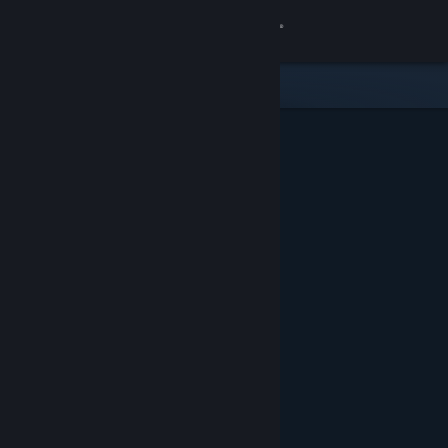
Iniciar sessão
Loja
Comunidade
Sobre
Apoio
Alterar idioma
Instala a app móvel do Steam
Ver versão para computadores