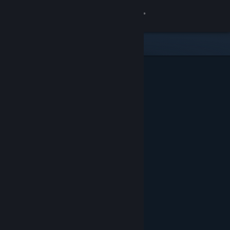
Zaloguj się
Sklep
Społeczność
Informacje
Wsparcie
Zmień język
Pobierz aplikację mobilną Steam
Wersja przeglądarkowa