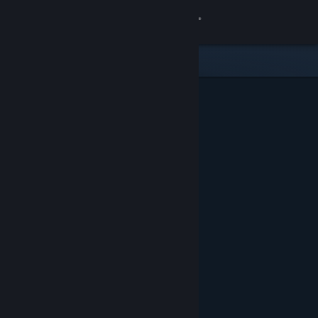
Logg inn
Butikk
Samfunn
Om
Kundestøtte
Bytt språk
Skaff deg Steam-appen på mobil
Vis skrivebordsversjon