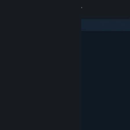
Logg inn
Butikk
Samfunn
Om
Kundestøtte
Bytt språk
Skaff deg Steam-appen på mobil
Vis skrivebordsversjon