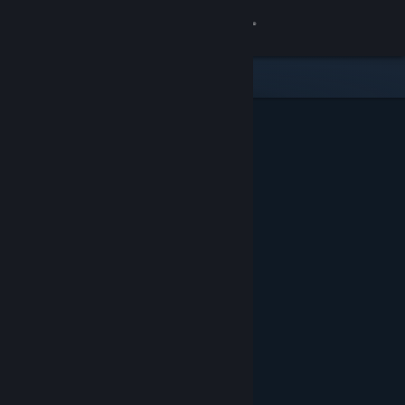
Accedi
Negozio
Comunità
Informazioni
Assistenza
Cambia la lingua
Ottieni l'app mobile di Steam
Visualizza il sito web per desktop