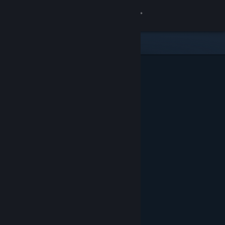
Login
Toko
Komunitas
Tentang
Bantuan
Ubah bahasa
Dapatkan Aplikasi Seluler Steam
Lihat situs web desktop