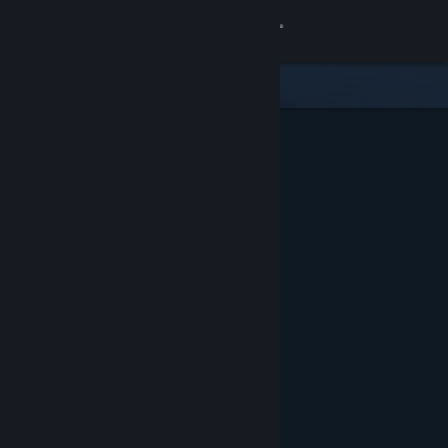
Вписване
Магазин
Общност
Относно
Поддръжка
Смяна на езика
Сдобийте се с мобилното Steam приложение
Преглед на сайта за настолни компютри