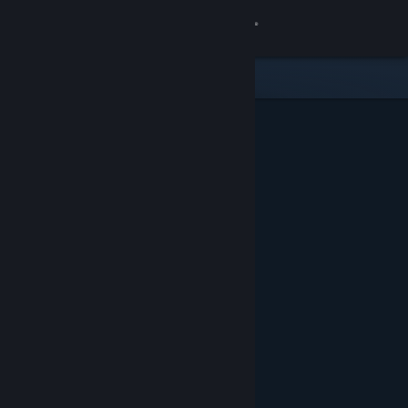
Iniciar sesión
Tienda
Comunidad
Acerca de
Soporte
Cambiar idioma
Obtener la aplicación de Steam Mobile
Ver versión clásica