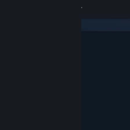
Login
Toko
Komunitas
Tentang
Bantuan
Ubah bahasa
Dapatkan Aplikasi Seluler Steam
Lihat situs web desktop