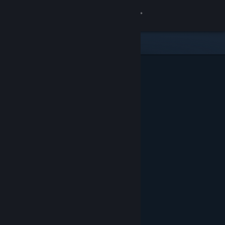
Anmelden
Shop
Community
Info
Support
Sprache ändern
Steam-Mobile-App herunterladen
Desktopversion anzeigen