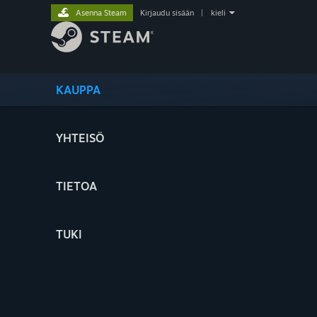
Asenna Steam
Kirjaudu sisään
|
kieli
KAUPPA
YHTEISÖ
TIETOA
TUKI