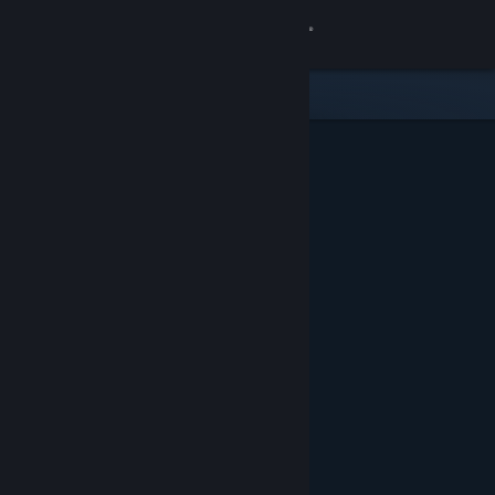
Inloggen
Winkel
Community
Over
Ondersteuning
Taal wijzigen
Download de mobiele Steam-app
Desktopwebsite weergeven