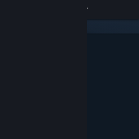
Log på
Butik
Fællesskab
Om
Support
Skift sprog
Hent Steam-mobilappen
Vis desktop-webside