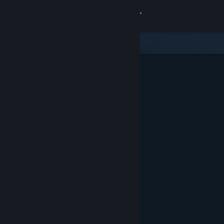
เข้าสู่ระบบ
ร้านค้า
ชุมชน
เกี่ยวกับ
ฝ่ายสนับสนุน
เปลี่ยนภาษา
รับแอป Steam แบบพกพา
ชมเว็บไซต์สำหรับเดสก์ท็อป