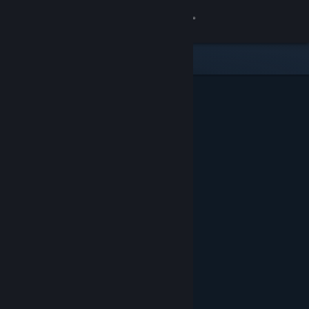
Iniciar sesión
Tienda
Comunidad
Acerca de
Soporte
Cambiar idioma
Descargar Steam Mobile
Ver versión clásica