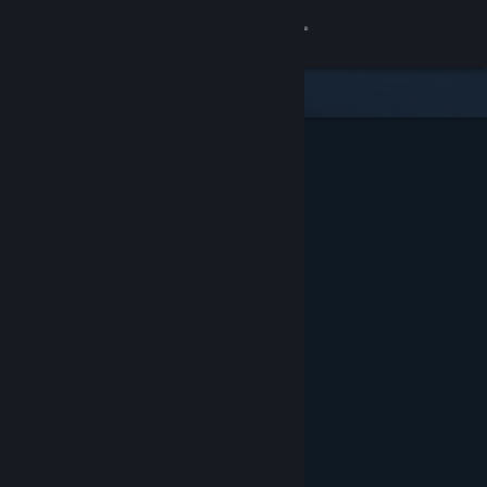
登录
商店
社区
关于
客服
更改语言
获取 Steam 手机应用
查看桌面版网站