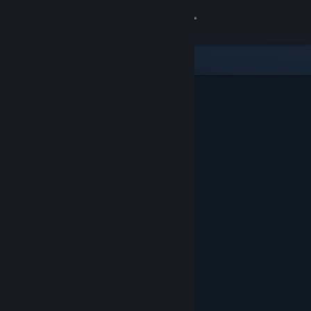
Войти
Магазин
Сообщество
Информация
Поддержка
Изменить язык
Скачать мобильное приложение Steam
Полная версия