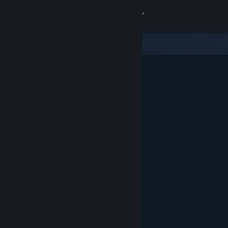
Iniciar sessão
Loja
Comunidade
Sobre
Apoio
Alterar idioma
Instala a app móvel do Steam
Ver versão para computadores